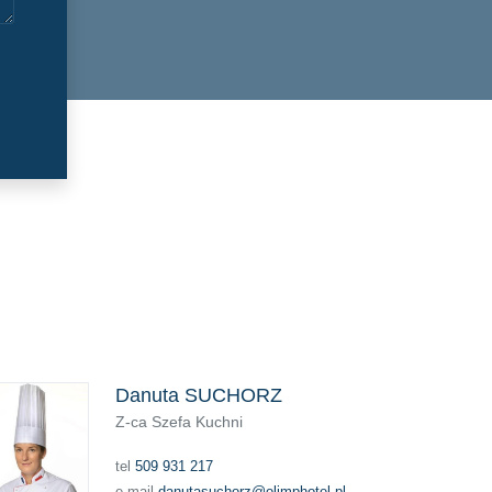
Danuta SUCHORZ
Z-ca Szefa Kuchni
tel
509 931 217
e-mail
danutasuchorz@olimphotel.pl