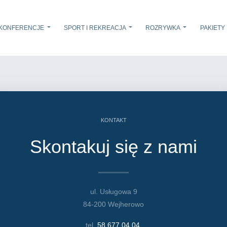
KONFERENCJE
SPORT I REKREACJA
ROZRYWKA
PAKIETY
KONTAKT
Skontakuj się z nami
ul. Usługowa 9
84-200 Wejherowo
tel.
58 677 04 04