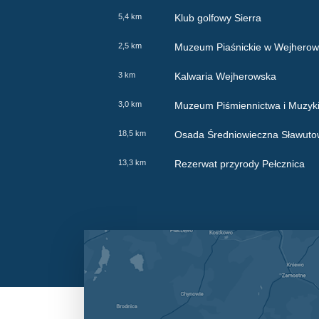
5,4 km
Klub golfowy Sierra
2,5 km
Muzeum Piaśnickie w Wejherow
3 km
Kalwaria Wejherowska
3,0 km
Muzeum Piśmiennictwa i Muzyk
18,5 km
Osada Średniowieczna Sławut
13,3 km
Rezerwat przyrody Pełcznica