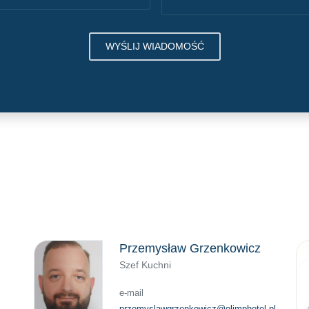
WYŚLIJ WIADOMOŚĆ
Przemysław Grzenkowicz
Szef Kuchni
e-mail
przemyslawgrzenkowicz@olimphotel.pl