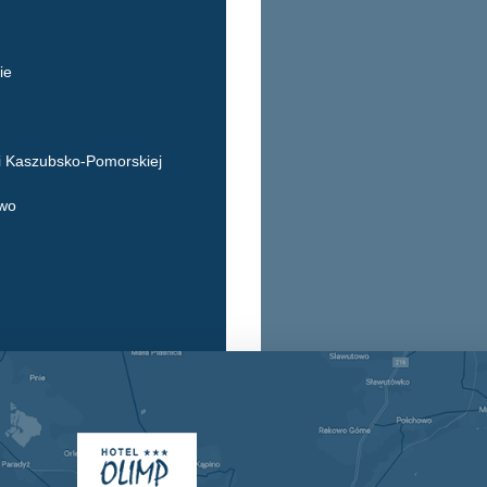
ie
i Kaszubsko-Pomorskiej
owo