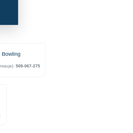
Bowling
erwacje):
508-067-275
1