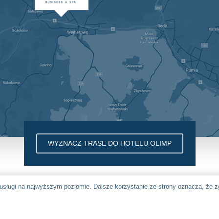
WYZNACZ TRASE DO HOTELU OLIMP
usługi na najwyższym poziomie. Dalsze korzystanie ze strony oznacza, że z