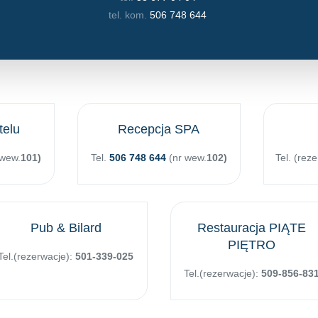
tel. kom.
506 748 644
telu
Recepcja SPA
 wew.
101)
Tel.
506 748 644
(nr wew.
102)
Tel. (rez
Pub & Bilard
Restauracja PIĄTE
PIĘTRO
Tel.(rezerwacje):
501-339-025
Tel.(rezerwacje):
509-856-83